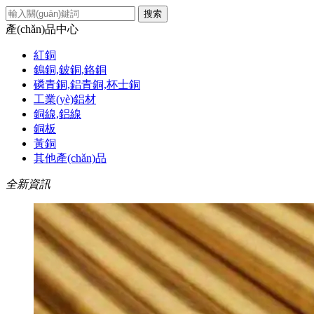
搜索
產(chǎn)品中心
紅銅
鎢銅,鈹銅,鉻銅
磷青銅,鋁青銅,杯士銅
工業(yè)鋁材
銅線,鋁線
銅板
黃銅
其他產(chǎn)品
全新資訊