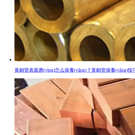
黃銅管表面應(yīng)怎么保養(yǎng)？黃銅管保養(yǎng)技巧